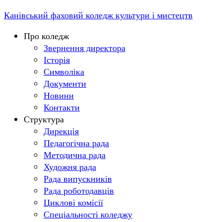
Перейти
Канівський фаховий коледж культури і мистецтв
до
Menu
Про коледж
вмісту
Звернення директора
Історія
Символіка
Документи
Новини
Контакти
Структура
Дирекція
Педагогічна рада
Методична рада
Художня рада
Рада випускників
Рада роботодавців
Циклові комісії
Спеціальності коледжу