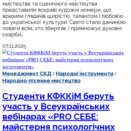
мистецтва та сценічного мистецтва
представили яскраві художні номери, що
вразили глядачів щирістю, талантом і любов’ю
до української культури. Свято стало даниною
поваги всім, хто зберігає і примножує духовні
скарби…
07.11.2025
/
/
Менеджмент СКД
Народні інструменти
Народно-пісенне мистецтво
Студенти КФККіМ беруть
участь у Всеукраїнських
вебінарах «PRO СЕБЕ:
майстерня психологічних