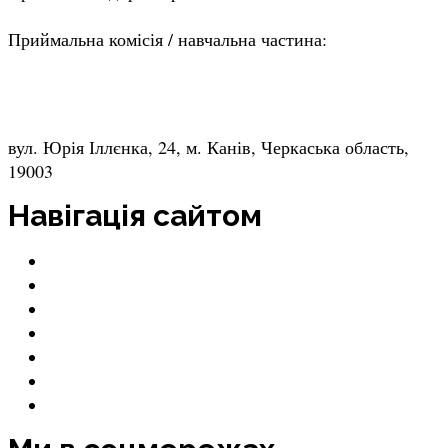
(4736) 3-60-84
Приймальна комісія / навчальна частина:
(4736) 3-20-58
kaniv-uk@ukr.net
вул. Юрія Іллєнка, 24, м. Канів, Черкаська область,
19003
Навігація сайтом
Menu
Новини
Спеціальності коледжу
Вартість навчання
Дистанційне/змішане навчання
Циклові комісії
Приймальна комісія
Контакти