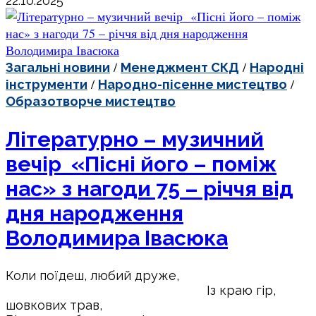
22.10.2025
/
/
Загальні новини
Менеджмент СКД
Народні
/
/
інструменти
Народно-пісенне мистецтво
Образотворче мистецтво
Літературно – музичний
вечір «Пісні його – поміж
нас» з нагоди 75 – річчя від
дня народження
Володимира Івасюка
Коли поїдеш, любий друже,
Із краю гір,
шовкових трав,