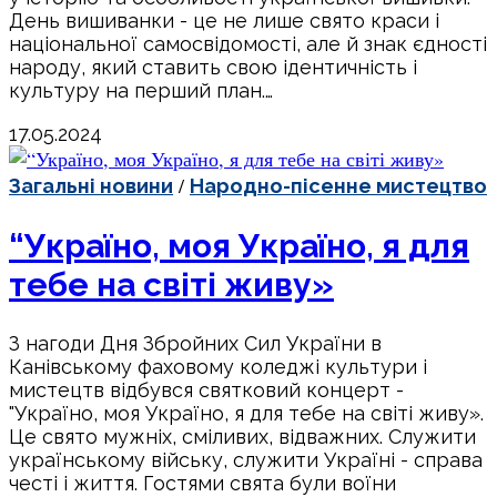
День вишиванки - це не лише свято краси і
національної самосвідомості, але й знак єдності
народу, який ставить свою ідентичність і
культуру на перший план.…
17.05.2024
/
Загальні новини
Народно-пісенне мистецтво
“Україно, моя Україно, я для
тебе на світі живу»
З нагоди Дня Збройних Сил України в
Канівському фаховому коледжі культури і
мистецтв відбувся святковий концерт -
"Україно, моя Україно, я для тебе на світі живу».
Це свято мужніх, сміливих, відважних. Служити
українському війську, служити Україні - справа
честі і життя. Гостями свята були воїни