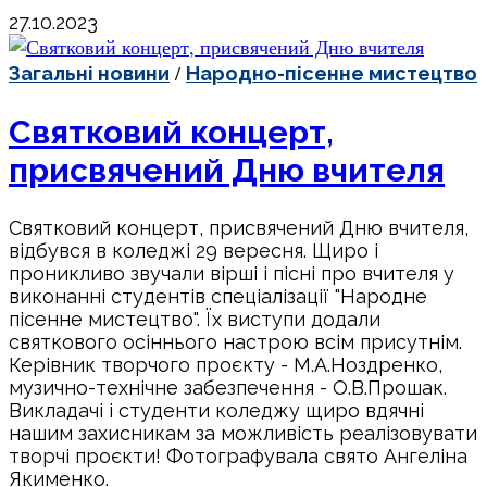
27.10.2023
/
Загальні новини
Народно-пісенне мистецтво
Святковий концерт,
присвячений Дню вчителя
Святковий концерт, присвячений Дню вчителя,
відбувся в коледжі 29 вересня. Щиро і
проникливо звучали вірші і пісні про вчителя у
виконанні студентів спеціалізації "Народне
пісенне мистецтво". Їх виступи додали
святкового осіннього настрою всім присутнім.
Керівник творчого проєкту - М.А.Ноздренко,
музично-технічне забезпечення - О.В.Прошак.
Викладачі і студенти коледжу щиро вдячні
нашим захисникам за можливість реалізовувати
творчі проєкти! Фотографувала свято Ангеліна
Якименко.