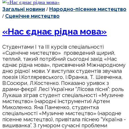
/
Загальні новини
Народно-пісенне мистецтво
/
Сценічне мистецтво
«Нас єднає рідна мова»
Cтудентами I та III курсів спеціальності
«Сценічне мистецтво» проведений щирий,
теплий, такий потрібний сьогодні захід «Нас
єднає рідна мова», присвячений Міжнародному
дню рідної мови. У виступах студентів звучала
поезія І.Котляревського, І.Франка, Т. Шевченка,
В.Сосюри, Л.Костенко. Показано уривок з
драми-феєрії Лесі Українки “Лісова пісня”: роль
Лукаша зіграв студент спеціальності «Музичне
мистецтво» (народні інструменти) Артем
Миколенко. Яна Панченко, студентка
спеціальності «Музичне мистецтво» (народне
пісенне мистецтво), привітала піснею “Україна -
вишиванка”. З гумором сучасні проблеми