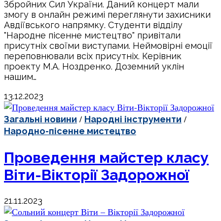
Збройних Сил України. Даний концерт мали
змогу в онлайн режимі переглянути захисники
Авдіївського напрямку. Студенти відділу
"Народне пісенне мистецтво" привітали
присутніх своїми виступами. Неймовірні емоції
переповнювали всіх присутніх. Керівник
проекту М.А. Ноздренко. Доземний уклін
нашим…
13.12.2023
/
/
Загальні новини
Народні інструменти
Народно-пісенне мистецтво
Проведення майстер класу
Віти-Вікторії Задорожної
21.11.2023