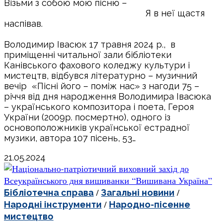
Візьми з собою мою пісню –
Я в неї щастя
наспівав.
Володимир Івасюк 17 травня 2024 р., в
приміщенні читальної зали бібліотеки
Канівського фахового коледжу культури і
мистецтв, відбувся літературно – музичний
вечір «Пісні його – поміж нас» з нагоди 75 –
річчя від дня народження Володимира Івасюка
– українського композитора і поета, Героя
України (2009р. посмертно), одного із
основоположників української естрадної
музики, автора 107 пісень, 53…
21.05.2024
/
/
Бібліотечна справа
Загальні новини
/
Народні інструменти
Народно-пісенне
мистецтво