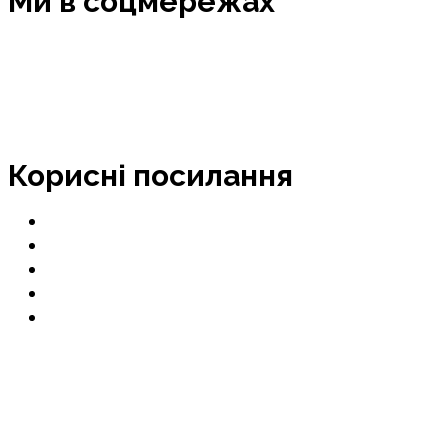
Ми в соцмережах
Facebook
Instagram
YouTube
Корисні посилання
Menu
Міністерство освіти і науки України
Освіта.ua
Всеосвіта – Національна освітня платформа
Науково-методичний центр ВФПО
Медіатека електронних засобів навчання