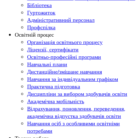
Бібліотека
Гуртожиток
Адміністративний персонал
Профспілка
Освітній процес
Організація освітнього процесу
Ліцензії, сертифікати
Освітньо-професійні програми
Навчальні плани
Дистанційне/змішане навчання
Навчання за індивідуальним графіком
Практична підготовка
Дисципліни за вибором здобувачів освіти
Академічна мобільність
Відрахування, поновлення, переведення,
академічна відпустка здобувачів освіти
Навчання осіб з особливими освітніми
потребами