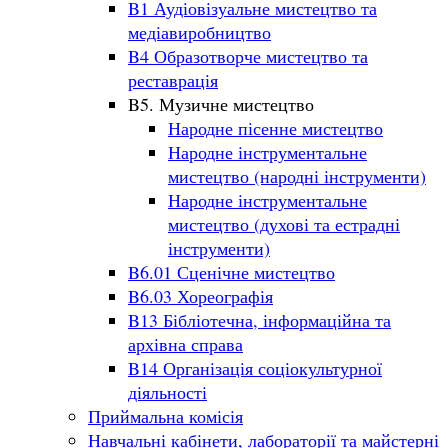
B1 Аудіовізуальне мистецтво та
медіавиробництво
B4 Образотворче мистецтво та
реставрація
B5. Музичне мистецтво
Народне пісенне мистецтво
Народне інструментальне
мистецтво (народні інструменти)
Народне інструментальне
мистецтво (духові та естрадні
інструменти)
B6.01 Сценічне мистецтво
B6.03 Хореографія
B13 Бібліотечна, інформаційна та
архівна справа
B14 Організація соціокультурної
діяльності
Приймальна комісія
Навчальні кабінети, лабораторії та майстерні